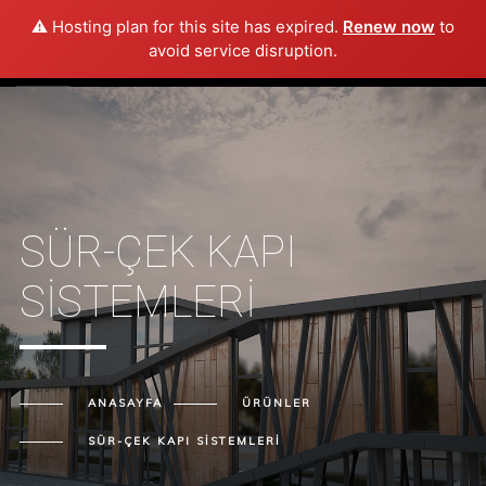
⚠️ Hosting plan for this site has expired.
Renew now
to
avoid service disruption.
SÜR-ÇEK KAPI
SISTEMLERI
ANASAYFA
ÜRÜNLER
SÜR-ÇEK KAPI SISTEMLERI