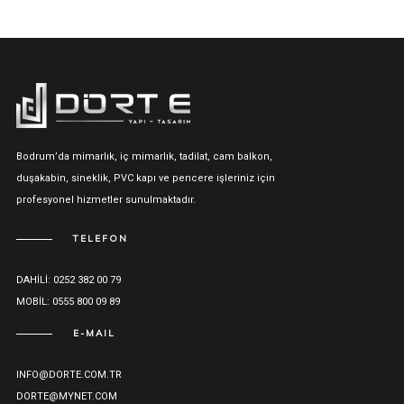
Bodrum’da mimarlık, iç mimarlık, tadilat, cam balkon,
duşakabin, sineklik, PVC kapı ve pencere işleriniz için
profesyonel hizmetler sunulmaktadır.
TELEFON
DAHILI: 0252 382 00 79
MOBIL: 0555 800 09 89
E-MAIL
INFO@DORTE.COM.TR
DORTE@MYNET.COM